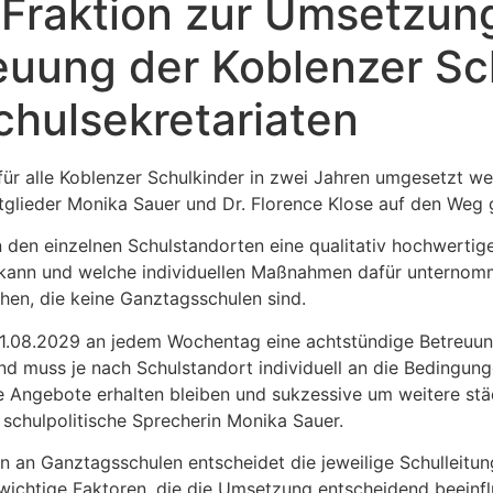
Fraktion zur Umsetzung
euung der Koblenzer Sc
chulsekretariaten
ür alle Koblenzer Schulkinder in zwei Jahren umgesetzt we
itglieder Monika Sauer und Dr. Florence Klose auf den Weg
n den einzelnen Schulstandorten eine qualitativ hochwertig
kann und welche individuellen Maßnahmen dafür unternom
hen, die keine Ganztagsschulen sind.
 01.08.2029 an jedem Wochentag eine achtstündige Betreuu
nd muss je nach Schulstandort individuell an die Bedingun
Angebote erhalten bleiben und sukzessive um weitere stä
e schulpolitische Sprecherin Monika Sauer.
n an Ganztagsschulen entscheidet die jeweilige Schulleitu
ichtige Faktoren, die die Umsetzung entscheidend beeinfluss