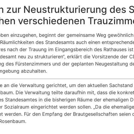
n zur Neustrukturierung des 
chen verschiedenen Trauzimm
s Leben einzugehen, beginnt der gemeinsame Weg gewöhnlic
 Räumlichkeiten des Standesamts auch einen entsprechend
ares nach der Trauung im Eingangsbereich des Rathauses is
ndesamt neu zu strukturieren“, erklärt die Vorsitzende der
ng des Fürstenzimmers und der geplanten Neugestaltung de
Umgebung abzuhalten.
 an die Verwaltung gerichtet, um den aktuellen Sachstand h
nbaum. Die Verwaltung teilte daraufhin mit, dass die konk
des Standesamtes in die bisherigen Räume der ehemaligen D
er Sozialraum eingerichtet werden sollen. „Da die ehemalige
tet werden. Für den Empfang der Brautgesellschaften seien
z Rosenbaum.