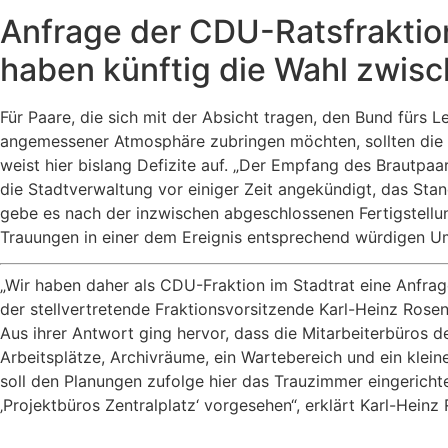
Anfrage der CDU-Ratsfraktio
haben künftig die Wahl zwis
Für Paare, die sich mit der Absicht tragen, den Bund für
angemessener Atmosphäre zubringen möchten, sollten die
weist hier bislang Defizite auf. „Der Empfang des Brautpa
die Stadtverwaltung vor einiger Zeit angekündigt, das Sta
gebe es nach der inzwischen abgeschlossenen Fertigstellu
Trauungen in einer dem Ereignis entsprechend würdigen 
„Wir haben daher als CDU-Fraktion im Stadtrat eine Anfrage
der stellvertretende Fraktionsvorsitzende Karl-Heinz Rose
Aus ihrer Antwort ging hervor, dass die Mitarbeiterbüros 
Arbeitsplätze, Archivräume, ein Wartebereich und ein klein
soll den Planungen zufolge hier das Trauzimmer eingerich
‚Projektbüros Zentralplatz‘ vorgesehen“, erklärt Karl-Hein