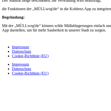
Der Stadtrat möge beschließen, die Verwaltung wird beauftragt,
die Funktionen der „MÜLLweg!de“ in die Koblenz-App zu integrier
Begründung:
Mit der „MÜLLweg!de“ können wilde Müllablagerungen einfach und un
App darstellen, um für mehr Sauberkeit in unserer Stadt zu sorgen.
Impressum
Datenschutz
Cookie-Richtlinie (EU)
Impressum
Datenschutz
Cookie-Richtlinie (EU)