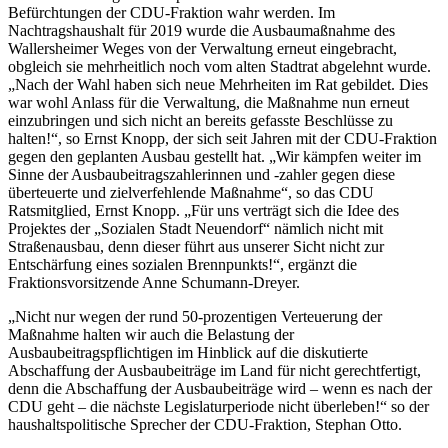
Befürchtungen der CDU-Fraktion wahr werden. Im
Nachtragshaushalt für 2019 wurde die Ausbaumaßnahme des
Wallersheimer Weges von der Verwaltung erneut eingebracht,
obgleich sie mehrheitlich noch vom alten Stadtrat abgelehnt wurde.
„Nach der Wahl haben sich neue Mehrheiten im Rat gebildet. Dies
war wohl Anlass für die Verwaltung, die Maßnahme nun erneut
einzubringen und sich nicht an bereits gefasste Beschlüsse zu
halten!“, so Ernst Knopp, der sich seit Jahren mit der CDU-Fraktion
gegen den geplanten Ausbau gestellt hat. „Wir kämpfen weiter im
Sinne der Ausbaubeitragszahlerinnen und -zahler gegen diese
überteuerte und zielverfehlende Maßnahme“, so das CDU
Ratsmitglied, Ernst Knopp. „Für uns verträgt sich die Idee des
Projektes der „Sozialen Stadt Neuendorf“ nämlich nicht mit
Straßenausbau, denn dieser führt aus unserer Sicht nicht zur
Entschärfung eines sozialen Brennpunkts!“, ergänzt die
Fraktionsvorsitzende Anne Schumann-Dreyer.
„Nicht nur wegen der rund 50-prozentigen Verteuerung der
Maßnahme halten wir auch die Belastung der
Ausbaubeitragspflichtigen im Hinblick auf die diskutierte
Abschaffung der Ausbaubeiträge im Land für nicht gerechtfertigt,
denn die Abschaffung der Ausbaubeiträge wird – wenn es nach der
CDU geht – die nächste Legislaturperiode nicht überleben!“ so der
haushaltspolitische Sprecher der CDU-Fraktion, Stephan Otto.