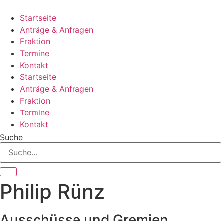
Zum
Inhalt
Startseite
springen
Anträge & Anfragen
Fraktion
Termine
Kontakt
Startseite
Anträge & Anfragen
Fraktion
Termine
Kontakt
Suche
Philip Rünz
Ausschüsse und Gremien