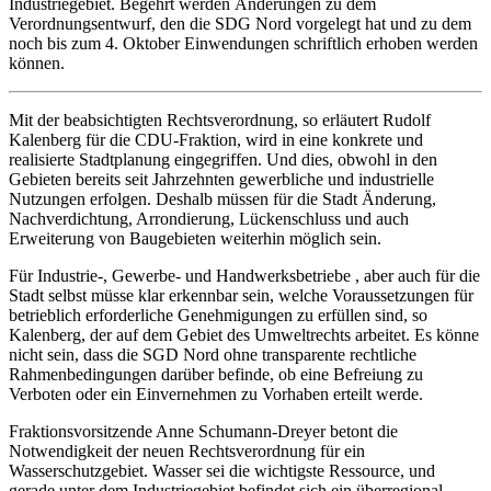
Industriegebiet. Begehrt werden Änderungen zu dem
Verordnungsentwurf, den die SDG Nord vorgelegt hat und zu dem
noch bis zum 4. Oktober Einwendungen schriftlich erhoben werden
können.
Mit der beabsichtigten Rechtsverordnung, so erläutert Rudolf
Kalenberg für die CDU-Fraktion, wird in eine konkrete und
realisierte Stadtplanung eingegriffen. Und dies, obwohl in den
Gebieten bereits seit Jahrzehnten gewerbliche und industrielle
Nutzungen erfolgen. Deshalb müssen für die Stadt Änderung,
Nachverdichtung, Arrondierung, Lückenschluss und auch
Erweiterung von Baugebieten weiterhin möglich sein.
Für Industrie-, Gewerbe- und Handwerksbetriebe , aber auch für die
Stadt selbst müsse klar erkennbar sein, welche Voraussetzungen für
betrieblich erforderliche Genehmigungen zu erfüllen sind, so
Kalenberg, der auf dem Gebiet des Umweltrechts arbeitet. Es könne
nicht sein, dass die SGD Nord ohne transparente rechtliche
Rahmenbedingungen darüber befinde, ob eine Befreiung zu
Verboten oder ein Einvernehmen zu Vorhaben erteilt werde.
Fraktionsvorsitzende Anne Schumann-Dreyer betont die
Notwendigkeit der neuen Rechts­verordnung für ein
Wasserschutzgebiet. Wasser sei die wichtigste Ressource, und
gerade unter dem Industriegebiet befindet sich ein überregional