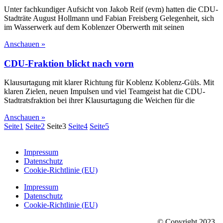
Unter fachkundiger Aufsicht von Jakob Reif (evm) hatten die CDU-
Stadträte August Hollmann und Fabian Freisberg Gelegenheit, sich
im Wasserwerk auf dem Koblenzer Oberwerth mit seinen
Anschauen »
CDU-Fraktion blickt nach vorn
Klausurtagung mit klarer Richtung für Koblenz Koblenz-Güls. Mit
klaren Zielen, neuen Impulsen und viel Teamgeist hat die CDU-
Stadtratsfraktion bei ihrer Klausurtagung die Weichen für die
Anschauen »
Seite
1
Seite
2
Seite
3
Seite
4
Seite
5
Impressum
Datenschutz
Cookie-Richtlinie (EU)
Impressum
Datenschutz
Cookie-Richtlinie (EU)
© Copyright 2023