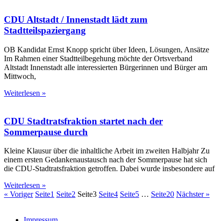
CDU Altstadt / Innenstadt lädt zum
Stadtteilspaziergang
OB Kandidat Ernst Knopp spricht über Ideen, Lösungen, Ansätze
Im Rahmen einer Stadtteilbegehung möchte der Ortsverband
Altstadt Innenstadt alle interessierten Bürgerinnen und Bürger am
Mittwoch,
Weiterlesen »
CDU Stadtratsfraktion startet nach der
Sommerpause durch
Kleine Klausur über die inhaltliche Arbeit im zweiten Halbjahr Zu
einem ersten Gedankenaustausch nach der Sommerpause hat sich
die CDU-Stadtratsfraktion getroffen. Dabei wurde insbesondere auf
Weiterlesen »
« Voriger
Seite
1
Seite
2
Seite
3
Seite
4
Seite
5
…
Seite
20
Nächster »
Impressum